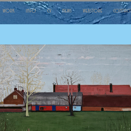
work
info
cv
news
webstore
contact