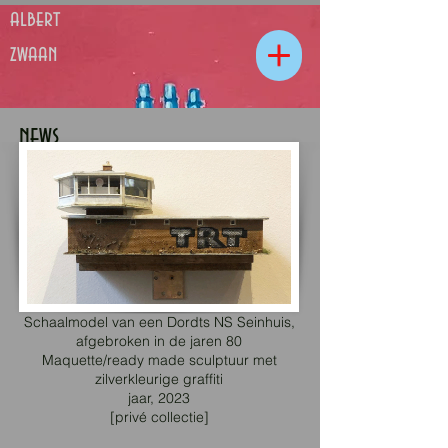
albert
zwaan
news
Schaalmodel van een Dordts NS Seinhuis,
afgebroken in de jaren 80
Maquette/ready made sculptuur met
zilverkleurige graffiti
jaar, 2023
[privé collectie]